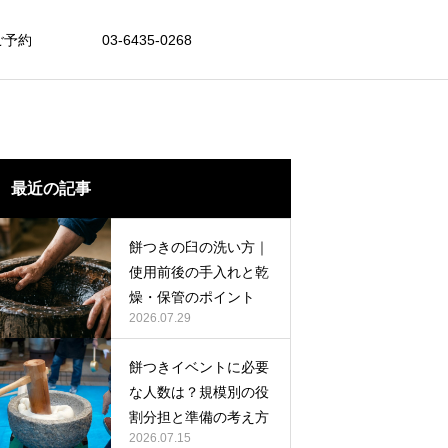
ご予約
03-6435-0268
会場提案
最近の記事
LOCATION
小スペースでもOK♥ 会議室で懇親会お
餅つきの臼の洗い方｜
もちつき
使用前後の手入れと乾
燥・保管のポイント
RESULT
R
2026.07.29
餅つきイベントに必要
な人数は？規模別の役
割分担と準備の考え方
去の開催事例をもとに、もちつき大
阿部昭恵さん主催 新春餅つきイベントを今年
2026.07.15