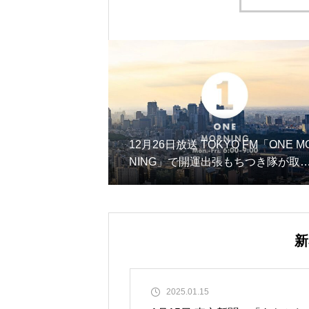
12月26日放送 TOKYO FM「ONE M
NING」で開運出張もちつき隊が取
上げられました
新
2025.01.15