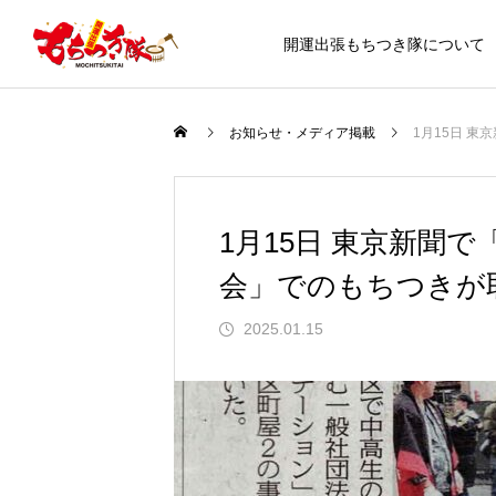
開運出張もちつき隊について
お知らせ・メディア掲載
1月15日 
出張もちつ
1月15日 東京新聞
MOCHI TSUKI
会」でのもちつきが
2025.01.15
RESULT
ご祈祷を受けた杵で突く縁起の良い
つきイベントを今年
スーパーマーケット多慶屋さま 謹