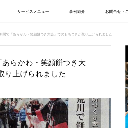
サービスメニュー
事例紹介
お問合せ・
東京新聞で「あらかわ・笑顔餅つき大会」でのもちつきが取り上げられました
き
オプション
で「あらかわ・笑顔餅つき大
OPTION
取り上げられました
あらかわチャリティーイベント
RESULT
も
追加で楽しめるBBQやマグロの解体シ
過
賀新年イベ