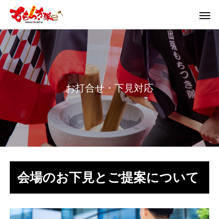
お
打
合
せ
・
下
見
対
応
会場のお下見とご提案について